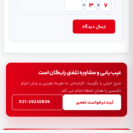
۳
۷
=
+
ارسال دیدگاه
عیب یابی و مشاوره تلفنی رایگان است
شرح خرابی را بگویید؛ کارشناس ما هزینه تقریبی و زمان اعزام
تکنسین را همان لحظه اعلام می کند.
021-26245804
ثبت درخواست تعمیر