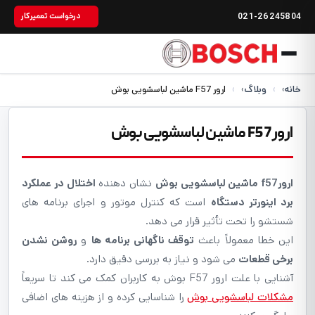
021-26245804
درخواست تعمیرکار
خانه
›
وبلاگ
›
ارور F57 ماشین لباسشویی بوش
ارور F57 ماشین لباسشویی بوش
ارورf57 ماشین لباسشویی بوش
نشان دهنده
اختلال در عملکرد
برد اینورتر دستگاه
است که کنترل موتور و اجرای برنامه های
شستشو را تحت تأثیر قرار می دهد.
این خطا معمولاً باعث
توقف ناگهانی برنامه ها
و
روشن نشدن
برخی قطعات
می شود و نیاز به بررسی دقیق دارد.
آشنایی با علت ارور F57 بوش به کاربران کمک می کند تا سریعاً
مشکلات لباسشویی بوش
را شناسایی کرده و از هزینه های اضافی