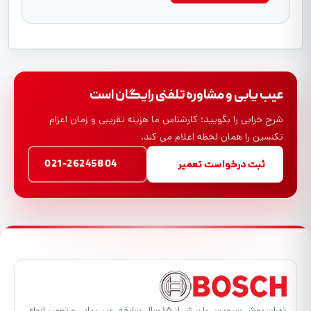
عیب یابی و مشاوره تلفنی رایگان است
شرح خرابی را بگویید؛ کارشناس ما هزینه تقریبی و زمان اعزام
تکنسین را همان لحظه اعلام می کند.
021-26245804
ثبت درخواست تعمیر
تهران بوش سرویس با بیش از ۱۵ سال سابقه، عیب یابی و تعمیر انواع