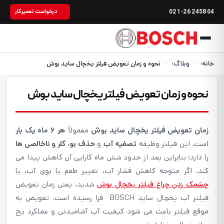
021-26245804
درخواست تعمیرکار
خانه
›
وبلاگ
›
نحوه و زمان تعویض فیلتر یخچال ساید بوش
نحوه و زمان تعویض فیلتر یخچال ساید بوش
زمان تعویض فیلتر یخچال ساید بوش
معمولاً
هر ۶ ماه یک بار
است. این فیلتر وظیفه
تصفیه آب
و
حذف بو، کلر و ناخالصی ها
را دارد؛ بنابراین بعد از حدود شش ماه کارایی آن کاهش پیدا می
کند. اگر متوجه کاهش فشار آب، تغییر طعم یا بوی آب، یا
چشمک زدن چراغ فیلتر یخچال بوش
شدید، یعنی زمان تعویض
فیلتر آب یخچال ساید BOSCH فرا رسیده است. تعویض به
موقع فیلتر باعث می شود کیفیت آب آشامیدنی و عملکرد یخ