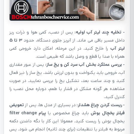
- تخلیه چند لیتر آب اولیه:
پس از نصب، کمی هوا و ذرات ریز
داخل مسیر باقی می ماند. از آبریز جلوی دستگاه، حدود
۳ تا ۵
لیتر آب
را خارج کنید. در این مرحله، امکان دارد خروجی کمی
همراه با صدا یا قطع و وصل باشد که طبیعی است.
- بررسی عملکرد بخش آب سرد کن و یخ ساز:
پس از عبور مقداری
آب، خروجی باید یکنواخت و بدون لرزش باشد. یخ ساز را نیز فعال
کنید و چند ساعت بعد، تشکیل یخ را بررسی نمایید. در صورت
مشاهده هر گونه مشکل در فشار یا طعم، دوباره محل نصب را
کنترل کنید.
- ریست کردن چراغ هشدار:
در بسیاری از مدل ها، پس از
تعویض
فیلتر یخچال بوش
باید چراغ مخصوص یا
پیام filter change
یخچال بوش را ریست کنید. معمولا این کار با نگه داشتن دکمه
مربوط به فیلتر یا تنظیمات (برای چند ثانیه) انجام می شود. پس