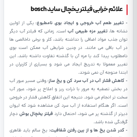
علائم خرابی فیلتر یخچال ساید bosch
- تغییر طعم آب خروجی و ایجاد بوی نامطبوع:
یکی از اولین
نشانه ها،
تغییر مزه طبیعی آب
است. زمانی که فیلتر آب دیگر
توان جذب مواد اضافی را نداشته باشد، کلر و برخی ناخالصی ها
در آب باقی می مانند. در چنین شرایطی آب ممکن است بوی
نامطلوب پیدا کند یا مزه آن با گذشته تفاوت داشته باشد. این
تغییر معمولا به تدریج ایجاد می شود و بسیاری از کاربران در
ابتدا متوجه آن نمی شوند.
- کاهش فشار آب در آب سرد کن و یخ ساز:
وقتی مسیر عبور آب
در بخش تصفیه به مرور با ذرات ریز و املاح پر شود، عبور آب
سخت تر انجام می شود. نتیجه این اتفاق کاهش فشار در خروجی
است. اگر هنگام استفاده از آب سرد کن مشاهده شود که لیوان
دیرتر از گذشته پر می شود، احتمال دارد
فیلتر یخچال بوش
دچار
گرفتگی شده باشد.
- کدر شدن یخ ها و از بین رفتن شفافیت:
یخ سالم باید ظاهری