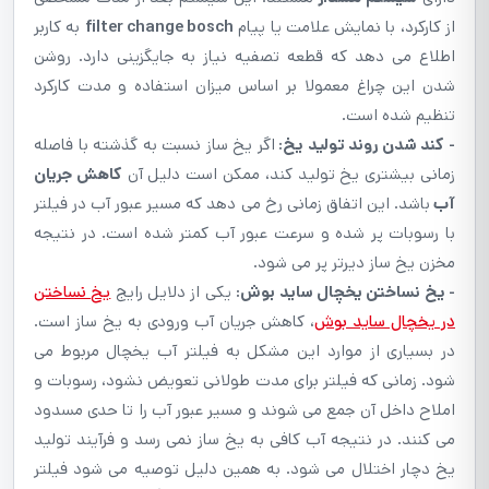
از کارکرد، با نمایش علامت یا پیام
filter change bosch
به کاربر
اطلاع می دهد که قطعه تصفیه نیاز به جایگزینی دارد. روشن
شدن این چراغ معمولا بر اساس میزان استفاده و مدت کارکرد
تنظیم شده است.
- کند شدن روند تولید یخ:
اگر یخ ساز نسبت به گذشته با فاصله
زمانی بیشتری یخ تولید کند، ممکن است دلیل آن
کاهش جریان
آب
باشد. این اتفاق زمانی رخ می دهد که مسیر عبور آب در فیلتر
با رسوبات پر شده و سرعت عبور آب کمتر شده است. در نتیجه
مخزن یخ ساز دیرتر پر می شود.
- یخ نساختن یخچال ساید بوش:
یکی از دلایل رایج
یخ نساختن
در یخچال ساید بوش
، کاهش جریان آب ورودی به یخ ساز است.
در بسیاری از موارد این مشکل به فیلتر آب یخچال مربوط می
شود. زمانی که فیلتر برای مدت طولانی تعویض نشود، رسوبات و
املاح داخل آن جمع می شوند و مسیر عبور آب را تا حدی مسدود
می کنند. در نتیجه آب کافی به یخ ساز نمی رسد و فرآیند تولید
یخ دچار اختلال می شود. به همین دلیل توصیه می شود فیلتر