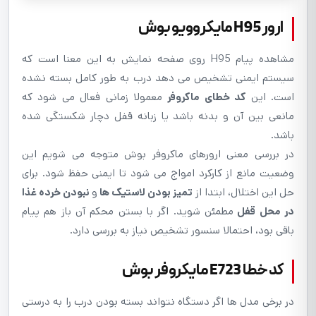
ارور H95 مایکروویو بوش
مشاهده پیام H95 روی صفحه نمایش به این معنا است که
سیستم ایمنی تشخیص می دهد درب به طور کامل بسته نشده
است. این
کد خطای ماکروفر
معمولا زمانی فعال می شود که
مانعی بین آن و بدنه باشد یا زبانه قفل دچار شکستگی شده
باشد.
در بررسی معنی ارورهای ماکروفر بوش متوجه می شویم این
وضعیت مانع از کارکرد امواج می شود تا ایمنی حفظ شود. برای
حل این اختلال، ابتدا از
تمیز بودن لاستیک ها
و
نبودن خرده غذا
در محل قفل
مطمئن شوید. اگر با بستن محکم آن باز هم پیام
باقی بود، احتمالا سنسور تشخیص نیاز به بررسی دارد.
کد خطا E723 مایکروفر بوش
در برخی مدل ها اگر دستگاه نتواند بسته بودن درب را به درستی