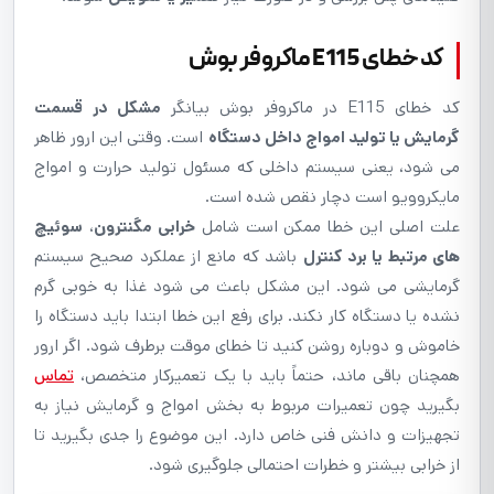
کد خطای E115 ماکروفر بوش
کد خطای E115 در ماکروفر بوش بیانگر
مشکل در قسمت
گرمایش یا تولید امواج داخل دستگاه
است. وقتی این ارور ظاهر
می شود، یعنی سیستم داخلی که مسئول تولید حرارت و امواج
مایکروویو است دچار نقص شده است.
علت اصلی این خطا ممکن است شامل
خرابی مگنترون
،
سوئیچ
های مرتبط یا برد کنترل
باشد که مانع از عملکرد صحیح سیستم
گرمایشی می شود. این مشکل باعث می شود غذا به خوبی گرم
نشده یا دستگاه کار نکند. برای رفع این خطا ابتدا باید دستگاه را
خاموش و دوباره روشن کنید تا خطای موقت برطرف شود. اگر ارور
همچنان باقی ماند، حتماً باید با یک تعمیرکار متخصص،
تماس
بگیرید چون تعمیرات مربوط به بخش امواج و گرمایش نیاز به
تجهیزات و دانش فنی خاص دارد. این موضوع را جدی بگیرید تا
از خرابی بیشتر و خطرات احتمالی جلوگیری شود.