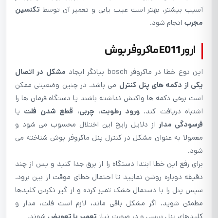
آسیب بیشتر، بهتر است عیب یابی و تعمیر آن توسط
تکنسین
مجرب
انجام شود.
ارور E011 ماکروفر بوش
این نوع خطا در ماکروفر bosch بیانگر ایجاد
مشکل در اتصال
یکی از دکمه های پنل کنترل
می باشد. در چنین وضعیتی ممکن
است برخی دکمه ها واکنش نداشته باشند یا دستگاه فرمان ها را
اشتباه دریافت کند.
ورود رطوبت
،
چربی
،
قطع شدن فلت
یا
فرسودگی مدار
از دلایل رایج این اختلال محسوب می شود و
معمولا به عنوان مشکل در کنترل پنل ماکروفر بوش شناخته می
شود.
برای رفع این خطا ابتدا دستگاه را از برق جدا کنید و پس از چند
دقیقه دوباره روشن نمایید تا احتمال خطای موقت از بین برود.
سپس پنل را با دستمال خشک تمیز کرده و از گیر نکردن کلیدها
مطمئن شوید. اگر مشکل باقی ماند، لازم است فلت، مدار و
کلیدهای پنل بررسی و در صورت نیاز
تعمیر یا تعویض
شوند.