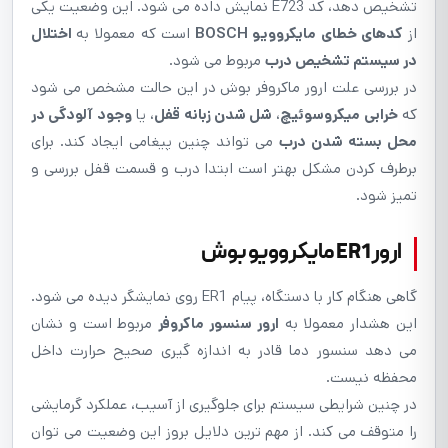
تشخیص دهد، کد E723 نمایش داده می شود. این وضعیت یکی
از
کدهای خطای مایکروویو BOSCH
است که معمولا به
اختلال
در سیستم تشخیص درب
مربوط می شود.
در بررسی علت ارور ماکروفر بوش در این حالت مشخص می شود
که
خرابی میکروسوئیچ
،
شل شدن زبانه قفل
، یا
وجود آلودگی در
محل بسته شدن درب
می تواند چنین پیغامی ایجاد کند. برای
برطرف کردن مشکل بهتر است ابتدا درب و قسمت قفل بررسی و
تمیز شود.
ارور ER1 مایکروویو بوش
گاهی هنگام کار با دستگاه، پیام ER1 روی نمایشگر دیده می شود.
این هشدار معمولا به
ارور سنسور ماکروفر
مربوط است و نشان
می دهد سنسور دما قادر به اندازه گیری صحیح حرارت داخل
محفظه نیست.
در چنین شرایطی سیستم برای جلوگیری از آسیب، عملکرد گرمایشی
را متوقف می کند. از مهم ترین دلایل بروز این وضعیت می توان