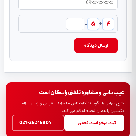
۵
۴
=
+
ارسال دیدگاه
عیب یابی و مشاوره تلفنی رایگان است
شرح خرابی را بگویید؛ کارشناس ما هزینه تقریبی و زمان اعزام
تکنسین را همان لحظه اعلام می کند.
021-26245804
ثبت درخواست تعمیر