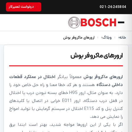
021-26245804
درخواست تعمیرکار
خانه
›
وبلاگ
›
ارورهای ماکروفر بوش
ارورهای ماکروفر بوش
ارورهای ماکروفر بوش
معمولاً بیانگر
اختلال در عملکرد قطعات
داخلی دستگاه
هستند و هر کد خطا معنا و راه حل خاص خود را
دارد. به عنوان مثال، ارور H95 خطای بسته نبودن درب یا اختلال
در قفل درب دستگاه، ارور E011 خرابی در اتصال یا کلیدهای
کنترل پنل و کد E115 اختلال در سیستم گرمایش یا تولید امواج
را نمایش می دهد.
اگر با یکی از این ارورها مواجه شدید، بهتر است ابتدا برق