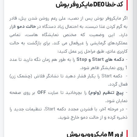
کد خطا DE0 مایکروفر بوش
اگر مایکروفر بوش پس از نصب، علی رغم روشن شدن پنل، قادر
به گرم کردن غذا نیست، به احتمال زیاد دستگاه در
حالت دمو
قرار
دارد. این وضعیت که مختص نمایشگاه هاست، تمامی
عملکردهای گرمایشی را غیرفعال می کند. برای بازگشت به حالت
کاربری عادی، طبق مراحل زیر عمل کنید:
-
دکمه های Start و Stop
را به طور هم زمان نگه دارید تا عدد
1 روی نمایشگر ظاهر شود.
- دکمه Start را یکبار فشار دهید تا نشانگر فلاش (چشمک زن)
فعال گردد.
-
پیچ تنظیم (ولوم)
را بچرخانید تا عبارت
OFF
بر روی صفحه
نمایان شود.
- در مرحله آخر، با فشردن مجدد دکمه Start، تنظیمات جدید را
ذخیره کرده و از حالت دمو خارج شوید.
ارور M مایکروویو بوش