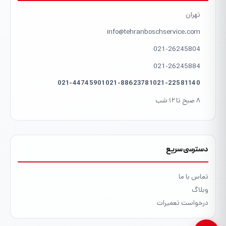
تهران
info@tehranboschservice.com
021-26245804
021-26245884
021-44745901
021-88623781
021-22581140
۸ صبح تا ۱۲ شب
دسترسی سریع
تماس با ما
وبلاگ
درخواست تعمیرات